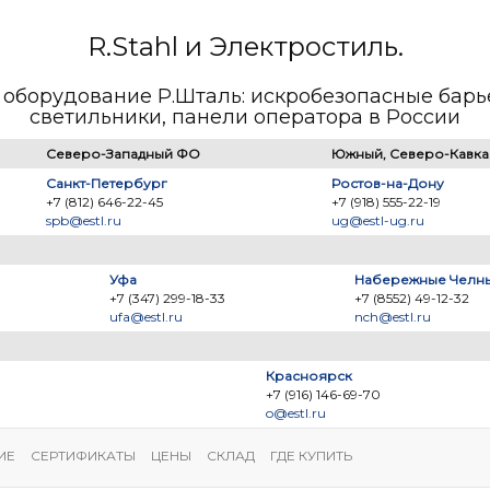
R.Stahl и Электростиль.
оборудование Р.Шталь: искробезопасные барь
светильники, панели оператора в России
Северо-Западный ФО
Южный, Северо-Кавка
Санкт-Петербург
Ростов-на-Дону
+7 (812) 646-22-45
+7 (918) 555-22-19
spb@estl.ru
ug@estl-ug.ru
Уфа
Набережные Челн
+7 (347) 299-18-33
+7 (8552) 49-12-32
ufa@estl.ru
nch@estl.ru
Красноярск
+7 (916) 146-69-70
o@estl.ru
ИЕ
СЕРТИФИКАТЫ
ЦЕНЫ
СКЛАД
ГДЕ КУПИТЬ