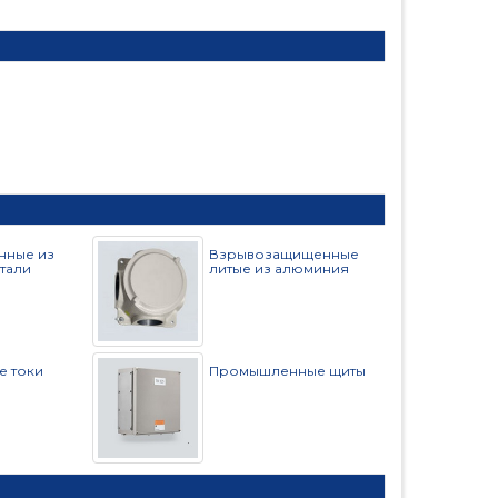
нные из
Взрывозащищенные
тали
литые из алюминия
е токи
Промышленные щиты