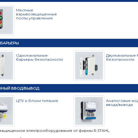
Местные
взрывозвщищенные
посты управления
 БАРЬЕРЫ
Одноканальные
Двухканальные
барьеры безопасности
безопасности
ННЫЙ ВВОД/ВЫВОД
ЦПУ и блоки питания
Аналоговые мо
ввода/вывода
ащищенное электрооборудование от фирмы R.STAHL.