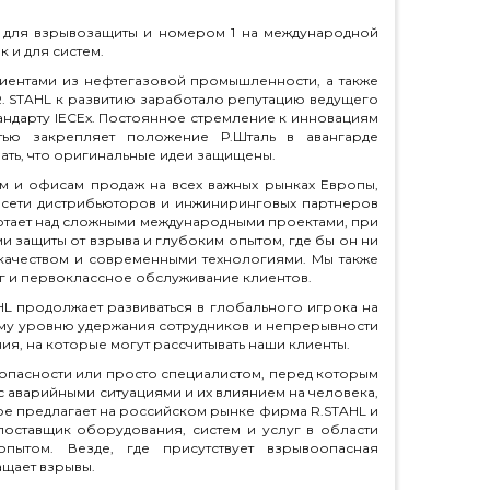
й для взрывозащиты и номером 1 на международной
 и для систем.
иентами из нефтегазовой промышленности, а также
 STAHL к развитию заработало репутацию ведущего
андарту IECEx. Постоянное стремление к инновациям
ью закрепляет положение Р.Шталь в авангарде
вать, что оригинальные идеи защищены.
м и офисам продаж на всех важных рынках Европы,
 сети дистрибьюторов и инжиниринговых партнеров
ботает над сложными международными проектами, при
 защиты от взрыва и глубоким опытом, где бы он ни
качеством и современными технологиями. Мы также
г и первоклассное обслуживание клиентов.
 продолжает развиваться в глобального игрока на
кому уровню удержания сотрудников и непрерывности
я, на которые могут рассчитывать наши клиенты.
опасности или просто специалистом, перед которым
с аварийными ситуациями и их влиянием на человека,
е предлагает на российском рынке фирма R.STAHL и
оставщик оборудования, систем и услуг в области
пытом. Везде, где присутствует взрывоопасная
щает взрывы.