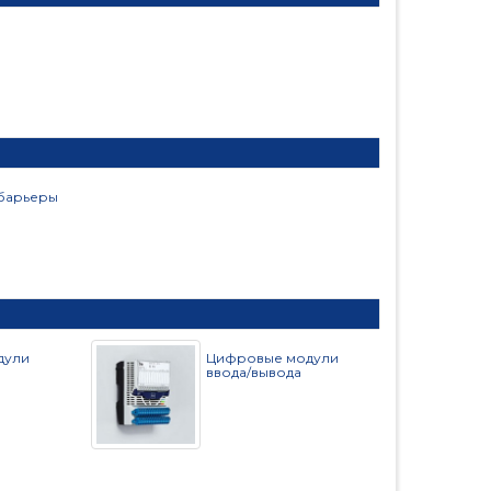
 барьеры
дули
Цифровые модули
ввода/вывода