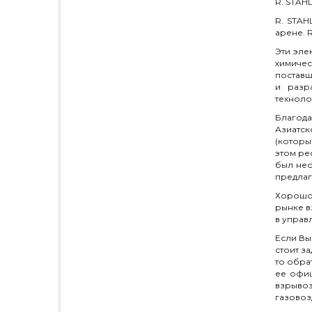
R. STAH
R. STAH
арене. 
Эти эле
химичес
поставщ
и разр
техноло
Благода
Азиатск
(которы
этом ре
был нео
предлаг
Хорошо 
рынке в
в управ
Если Вы
стоит з
то обра
ее офиц
взрыво
газовоз