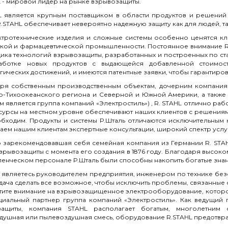
L - мировой лидер на рынке взрывозащиты.
L является крупным поставщиком в области продуктов и решени
R.STAHL обеспечивает невероятно надежную защиту как для людей, так
ктротехнические изделия и сложные системы особенно ценятся кл
кой и фармацевтической промышленности. Постоянное внимание R.
ика технологий взрывозащиты, разработанных и построенных по ст
аботке новых продуктов с выдающейся добавленной стоимост
гических достижений, и имеются патентные заявки, чтобы гарантиро
ря собственным производственным объектам, дочерним компания
о-Тихоокеанского региона и Северной и Южной Америки, а также
м является группа компаний «Электростиль») , R. STAHL отлично ра
сурсы на местном уровне обеспечивают наших клиентов с решениями
бходим. Продукты и системы Р.Шталь отличаются исключительным 
аем нашим клиентам экспертные консультации, широкий спектр услу
зарекомендовавшая себя семейная компания из Германии R. STAHL
зрывозащиты с момента его создания в 1876 году. Благодаря высо
ленческом персонале Р.Шталь были способны накопить богатые знани
 являетесь руководителем предприятия, инженером по технике без
адача сделать все возможное, чтобы исключить проблемы, связанные 
тите внимание на взрывозащищенное электрооборудование, которо
иальный партнер группа компаний «Электростиль». Как ведущий п
защиты, компания STAHL располагает богатым, многолетним о
душная или пылевоздушная смесь, оборудование R.STAHL предотвра